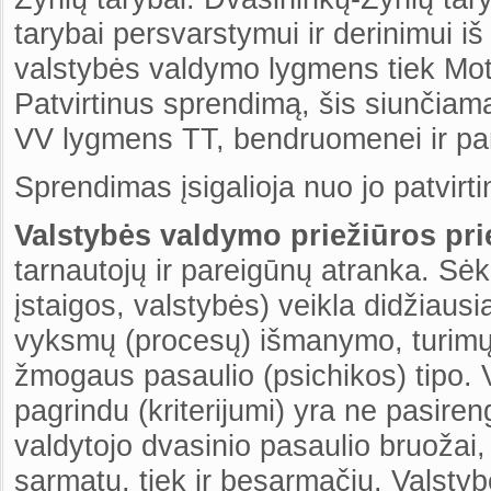
tarybai persvarstymui ir derinimui i
valstybės valdymo lygmens tiek Moti
Patvirtinus sprendimą, šis siunčiama
VV lygmens TT, bendruomenei ir pa
Sprendimas įsigalioja nuo jo patvirt
Valstybės valdymo priežiūros p
tarnautojų ir pareigūnų atranka. Sė
įstaigos, valstybės) veikla didžiaus
vyksmų (procesų) išmanymo, turimų 
žmogaus pasaulio (psichikos) tipo. 
pagrindu (kriterijumi) yra ne pasiren
valdytojo dvasinio pasaulio bruožai,
sarmatu, tiek ir besarmačiu. Valstybė