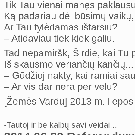
Tik Tau vienai manęs paklausu
Ką padariau dėl būsimų vaikų,
Ar Tau tylėdamas ištarsiu?...
– Atidaviau tiek kiek galiu.
Tad nepamiršk, Širdie, kai Tu p
I
š skausmo veriančių kančių...
– Gūdžioj nakty, kai ramiai sau
– Ar vis dar nėra per vėlu?
[Žemės Vardu] 2013 m. liepos 
-Tautoj ir be kalbų savi veidai...