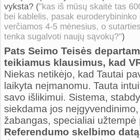
vyksta? (
"kas iš mūsų skaitė tas 60
bei kablelis, pasak euroderybininko 
verčiamos 4-5 mėnesius, o sutarties 
tenka sugalvoti naujų sąvokų?"
)
Pats Seimo Teisės departa
teikiamus klausimus, kad VRK
Niekas netikėjo, kad Tautai pav
laikyta neįmanomu. Tauta intui
savo išlikimui. Sistema, stabd
siekdama jos neįgyvendinimo, 
žabangas, specialiai užtemp
Referendumo skelbimo datą į