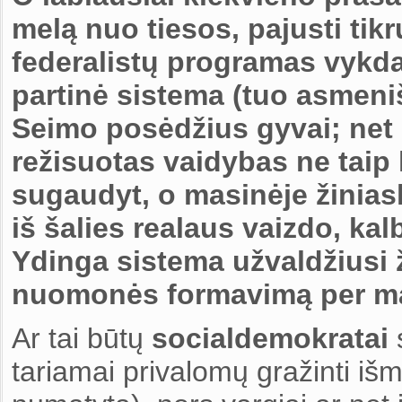
melą nuo tiesos, pajusti tikr
federalistų programas vykdan
partinė sistema (tuo asmeni
Seimo posėdžius gyvai; net ir
režisuotas vaidybas ne taip 
sugaudyt, o masinėje žiniaskl
iš šalies realaus vaizdo, kal
Ydinga sistema užvaldžiusi 
nuomonės formavimą per ma
Ar tai būtų
socialdemokratai
s
tariamai privalomų gražinti iš