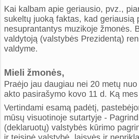
Kai kalbam apie geriausio, pvz., pian
sukeltų juoką faktas, kad geriausią 
nesuprantantys muzikoje žmonės. Bet
valdytoją (valstybės Prezidentą) r
valdyme.
Mieli žmonės,
Praėjo jau daugiau nei 20 metų nuo
akto pasirašymo kovo 11 d. Ką mes 
Vertindami esamą padėtį, pastebėj
mūsų visuotinoje sutartyje - Pagrind
(deklaruotų) valstybės kūrimo pagrin
ir teisinė valstybė, laisvės ir nepr