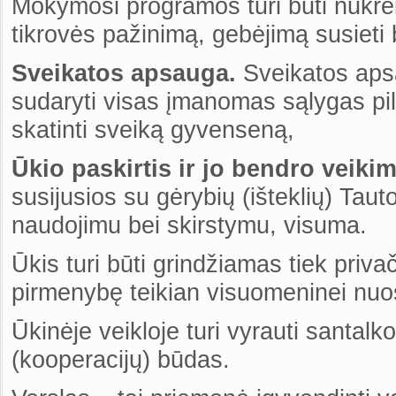
Mokymosi programos turi būti nukreipt
tikrovės pažinimą, gebėjimą susieti
Sveikatos apsauga.
Sveikatos apsa
sudaryti visas įmanomas sąlygas pil
skatinti sveiką gyvenseną,
Ūkio paskirtis ir jo bendro veiki
susijusios su gėrybių (išteklių) Taut
naudojimu bei skirstymu, visuma.
Ūkis turi būti grindžiamas tiek priv
pirmenybę teikian visuomeninei nuo
Ūkinėje veikloje turi vyrauti santal
(kooperacijų) būdas.