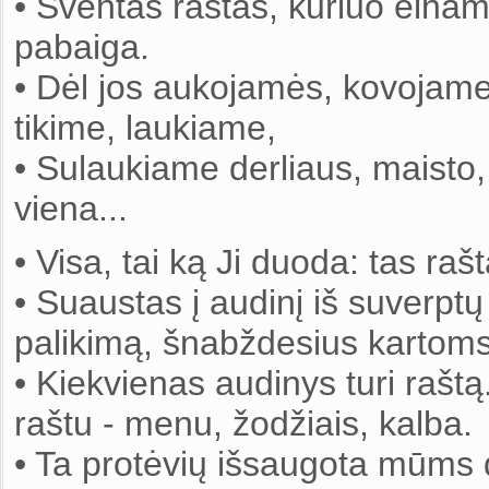
• Šventas raštas, kuriuo eina
pabaiga.
• Dėl jos aukojamės, kovojame 
tikime, laukiame,
• Sulaukiame derliaus, maisto, 
viena...
• Visa, tai ką Ji duoda: tas ra
• Suaustas į audinį iš suverptų
palikimą, šnabždesius kartoms 
• Kiekvienas audinys turi raštą
raštu - menu, žodžiais, kalba.
• Ta protėvių išsaugota mūms 