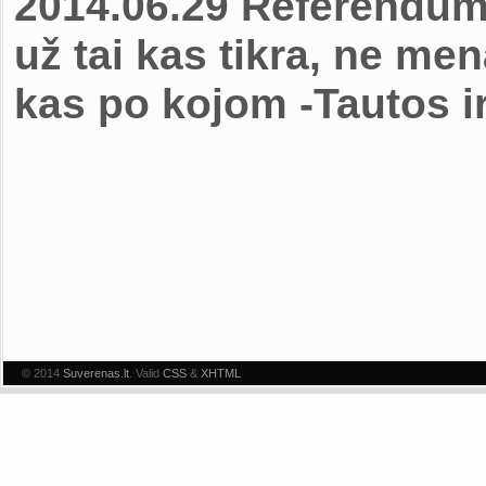
2014.06.29 Referendum
už tai kas tikra, ne m
kas po kojom -Tautos i
© 2014
Suverenas.lt
. Valid
CSS
&
XHTML