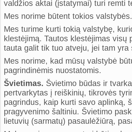
valdžios aktai (įstatymai) turi remt
Mes norime būtent tokios valstybės
Mes turime kurti tokią valstybę, kur
klestėjimą. Tautos klestėjimas visų
tauta galit tik tuo atveju, jei tam 
Mes norime, kad mūsų valstybė būtų
pagrindinėmis nuostatomis.
Švietimas.
Švietimo būdas ir tvarka
pertvarkytas į reiškinių, tikrovės ty
pagrindus, kaip kurti savo aplinką, š
pragyvenimo šaltiniu. Švietimo paskir
lietuvių (sarmatų) pasaulėžiūrą, pas