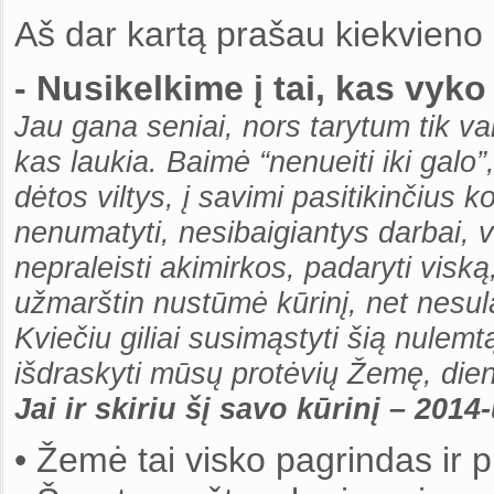
Aš dar kartą prašau kiekvieno i
- Nusikelkime į tai, kas vyko
Jau gana seniai, nors tarytum tik vak
kas laukia. Baimė “nenueiti iki gal
d
ėtos
viltys, į savimi pasitikinčius 
nenumatyti, nesibaigiantys darbai, 
nepraleisti akimirkos, padaryti viską
užmarštin nustūmė kūrinį, net nesul
Kviečiu giliai susimąstyti šią nule
išdraskyti mūsų protėvių Žemę, die
Jai ir skiriu šį savo kūrinį – 2014
• Žemė tai visko pagrindas ir p