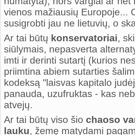
numatyta), nors vargiai ar net 
vienos mažiausių Europoje... O 
susigrobti jau ne lietuvių, o s
Ar tai būtų
konservatoriai
, sk
siūlymais, nepasverta alternat
imti ir derinti sutartį (kurios n
priimtina abiem sutarties šalims
kodeksą "laisvas kapitalo judė
panauda, uzufruktas - kas neb
atvejų.
Ar tai būtų viso šio
chaoso vari
lauku
, žemę matydami pagamint