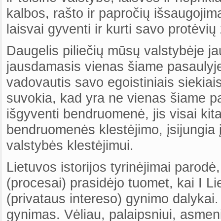
kalbos, rašto ir papročių išsaugojim
laisvai gyventi ir kurti savo protėvių
Daugelis piliečių mūsų valstybėje ja
jausdamasis vienas šiame pasaulyje
vadovautis savo egoistiniais siekia
suvokia, kad yra ne vienas šiame pas
išgyventi bendruomenė, jis visai kitai
bendruomenės klestėjimo, įsijungia į
valstybės klestėjimui.
Lietuvos istorijos tyrinėjimai parod
(procesai) prasidėjo tuomet, kai I L
(privataus intereso) gynimo dalykai.
gynimas. Vėliau, palaipsniui, asme