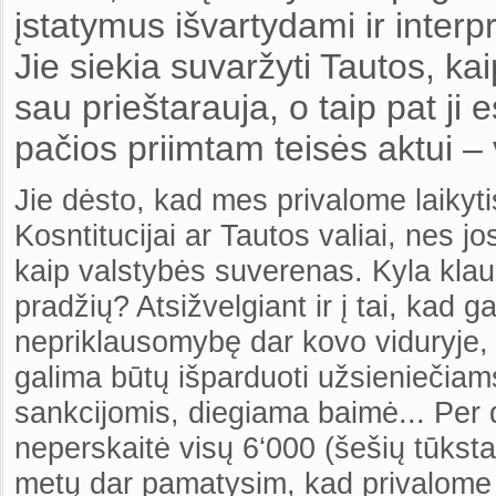
įstatymus išvartydami ir interp
Jie siekia suvaržyti Tautos, ka
sau prieštarauja, o taip pat ji 
pačios priimtam teisės aktui – 
Jie dėsto, kad mes privalome laikytis
Kosntitucijai ar Tautos valiai, nes j
kaip valstybės suverenas. Kyla kla
pradžių? Atsižvelgiant ir į tai, kad 
nepriklausomybę dar kovo viduryje,
galima būtų išparduoti užsieniečiam
sankcijomis, diegiama baimė... Per 
neperskaitė visų 6‘000 (šešių tūksta
metų dar pamatysim, kad privalome at