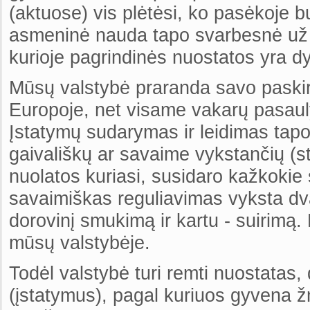
(aktuose) vis plėtėsi, ko pasėkoje 
asmeninė nauda tapo svarbesnė už v
kurioje pagrindinės nuostatos yra 
Mūsų valstybė praranda savo paskirtį
Europoje, net visame vakarų pasaul
Įstatymų sudarymas ir leidimas tapo
gaivališkų ar savaime vykstančių (s
nuolatos kuriasi, susidaro kažkokie 
savaimiškas reguliavimas vyksta 
dorovinį smukimą ir kartu - suirimą.
mūsų valstybėje.
Todėl valstybė turi remti nuostatas,
(įstatymus), pagal kuriuos gyvena ž