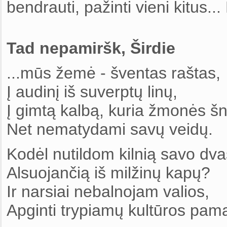
bendrauti, pažinti vieni kitus...
Tad nepamiršk, Širdie
...mūs žemė - šventas raštas,
Į audinį iš suverptų linų,
Į gimtą kalbą, kuria žmonės š
Net nematydami savų veidų.
Kodėl nutildom kilnią savo dva
Alsuojančią iš milžinų kapų?
Ir narsiai nebalnojam valios,
Apginti trypiamų kultūros pam