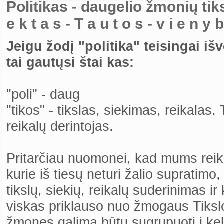
Politikas - daugelio žmonių tiksl
e k t a s - T a u t o s - v i e n y b e
Jeigu žodį "politika" teisingai išv
tai gautųsi štai kas:
"poli" - daug
"tikos" - tikslas, siekimas, reikalas. 
reikalų derintojas.
Pritarčiau nuomonei, kad mums reikia
kurie iš tiesų neturi žalio supratimo,
tikslų, siekių, reikalų suderinimas i
viskas priklauso nuo žmogaus Tiks
žmones galima būtų sugrupuoti į kel