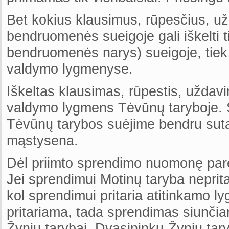
Bet kokius klausimus, rūpesčius, u
bendruomenės sueigoje gali iškelti tie
bendruomenės narys) sueigoje, tiek 
valdymo lygmenyse.
Iškeltas klausimas, rūpestis, uždav
valdymo lygmens Tėvūnų taryboje. 
Tėvūnų tarybos suėjime bendru suta
mąstysena.
Dėl priimto sprendimo nuomonę pare
Jei sprendimui Motinų taryba neprit
kol sprendimui pritaria atitinkamo 
pritariama, tada sprendimas siunčia
Žynių tarybai. Dvasininkų-Žynių ta