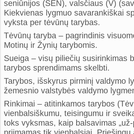
seniūnijos (SEN), valsčiaus (V) (sa
Kiekvienas lygmuo savarankiškai s
vyksta per tėvūnų tarybas.
Tėvūnų taryba – pagrindinis visuom
Motinų ir Žynių tarybomis.
Sueiga – visų piliečių susirinkimas
tarybos sprendimams skelbti.
Tarybos, išskyrus pirminį valdymo 
žemesnio valstybės valdymo lygmens
Rinkimai – atitinkamos tarybos (Tė
vienbalsiškumu, teisingumu ir svei
toks vyksmas, kaip balsavimas „už-
priimamas tik vienbalsiai. Priešing