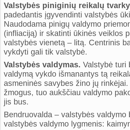
Valstybės piniginių reikalų tvark
padedantis įgyvendinti valstybės ūki
Naudodama pinigų valdymo priemones
(infliaciją) ir skatinti ūkinės veiklos
valstybės vienetą – litą. Centrinis ba
vykdyti gali tik valstybė.
Valstybės valdymas.
Valstybė turi
valdymą vykdo išmanantys tą reikal
asmeninės savybes žino jų rinkėjai.
žmogus, tuo aukščiau valdymo pakop
jis bus.
Bendruovalda – valstybės valdymo b
valstybės valdymo lygmenis: kaimyni