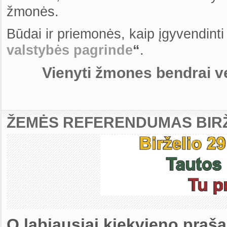
žmonės.
Būdai ir priemonės, kaip įgyvendint
valstybės pagrinde
“
.
Vienyti žmones bendrai v
ŽEMĖS REFERENDUMAS BIRŽE
O labiausiai kiekvieno prašau