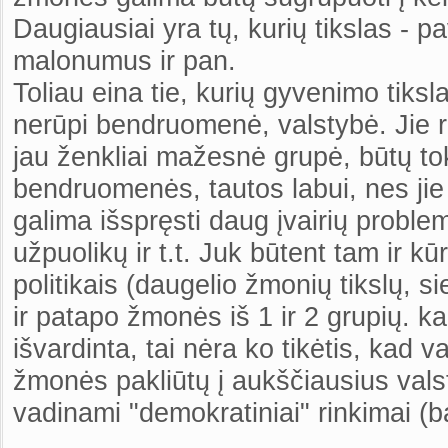
Daugiausiai yra tų, kurių tikslas - pa
malonumus ir pan.
Toliau eina tie, kurių gyvenimo tiksl
nerūpi bendruomenė, valstybė. Jie rū
jau ženkliai mažesnė grupė, būtų toki
bendruomenės, tautos labui, nes jie
galima išspręsti daug įvairių proble
užpuolikų ir t.t. Juk būtent tam ir k
politikais (daugelio žmonių tikslų, si
ir patapo žmonės iš 1 ir 2 grupių. kad
išvardinta, tai nėra ko tikėtis, kad
žmonės pakliūtų į aukščiausius vals
vadinami "demokratiniai" rinkimai (b