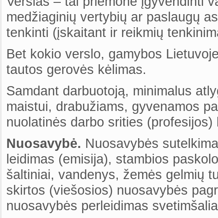
Verslas – tai priemonė įgyvendinti va
medžiaginių vertybių ar paslaugų
tenkinti (įskaitant ir reikmių tenkini
Bet kokio verslo, gamybos Lietuvoje
tautos gerovės kėlimas.
Samdant darbuotoją, minimalus atlygi
maistui, drabužiams, gyvenamos pata
nuolatinės darbo srities (profesijos)
Nuosavybė.
Nuosavybės sutelkimas
leidimas (emisija), stambios paskol
šaltiniai, vandenys, žemės gelmių tu
skirtos (viešosios) nuosavybės pag
nuosavybės perleidimas svetimšali