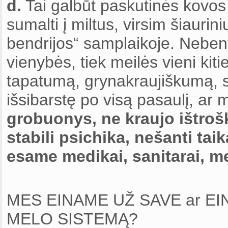
d.
Tai galbūt paskutinės kovos
sumalti į miltus, virsim šiaurini
bendrijos“ samplaikoje. Nebent
vienybės, tiek meilės vieni kit
tapatumą, grynakraujiškumą, sie
išsibarstę po visą pasaulį, ar m
grobuonys, ne kraujo ištro
stabili psichika, nešanti tai
esame medikai, sanitarai, m
MES EINAME UŽ SAVE ar E
MELO SISTEMĄ?